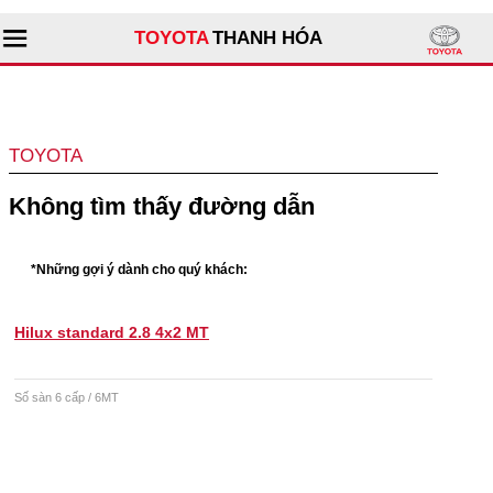
TOYOTA
THANH HÓA
Tìm kiếm
TOYOTA
Giới thiệu đại lý
Không tìm thấy đường dẫn
Sản phẩm
*Những gợi ý dành cho quý khách:
Dịch vụ
Hilux standard 2.8 4x2 MT
Tư vấn
Số sàn 6 cấp / 6MT