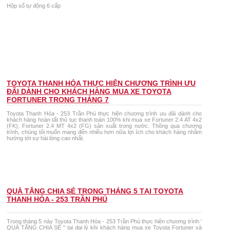
Hộp số tự động 6 cấp
TOYOTA THANH HÓA THỰC HIỆN CHƯƠNG TRÌNH ƯU
ĐÃI DÀNH CHO KHÁCH HÀNG MUA XE TOYOTA
FORTUNER TRONG THÁNG 7
Toyota Thanh Hóa - 253 Trần Phú thực hiện chương trình ưu đãi dành cho
khách hàng hoàn tất thủ tục thanh toán 100% khi mua xe Fortuner 2.4 AT 4x2
(FK), Fortuner 2.4 MT 4x2 (FG) sản xuất trong nước. Thông qua chương
trình, chúng tôi muốn mang đến nhiều hơn nữa lợi ích cho khách hàng nhằm
hướng tới sự hài lòng cao nhất.
QUÀ TẶNG CHIA SẺ TRONG THÁNG 5 TẠI TOYOTA
THANH HÓA - 253 TRẦN PHÚ
Trong tháng 5 này Toyota Thanh Hóa - 253 Trần Phú thực hiện chương trình '
QUÀ TẶNG CHIA SẺ " tại đại lý khi khách hàng mua xe Toyota Fortuner và