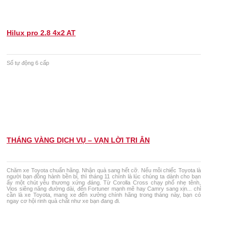
Hilux pro 2.8 4x2 AT
Số tự động 6 cấp
THÁNG VÀNG DỊCH VỤ – VẠN LỜI TRI ÂN
Chăm xe Toyota chuẩn hãng. Nhận quà sang hết cỡ. Nếu mỗi chiếc Toyota là
người bạn đồng hành bền bỉ, thì tháng 11 chính là lúc chúng ta dành cho bạn
ấy một chút yêu thương xứng đáng. Từ Corolla Cross chạy phố nhẹ tênh,
Vios siêng năng đường dài, đến Fortuner mạnh mẽ hay Camry sang xịn... chỉ
cần là xe Toyota, mang xe đến xưởng chính hãng trong tháng này, bạn có
ngay cơ hội rinh quà chất như xe bạn đang đi.