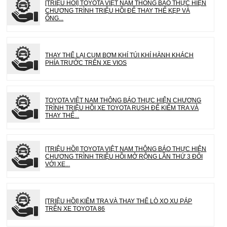
[TRIỆU HỒI] TOYOTA VIỆT NAM THÔNG BÁO THỰC HIỆN
CHƯƠNG TRÌNH TRIỆU HỒI ĐỂ THAY THẾ KẸP VÀ
ỐNG...
THAY THẾ LẠI CỤM BƠM KHÍ TÚI KHÍ HÀNH KHÁCH
PHÍA TRƯỚC TRÊN XE VIOS
TOYOTA VIỆT NAM THÔNG BÁO THỰC HIỆN CHƯƠNG
TRÌNH TRIỆU HỒI XE TOYOTA RUSH ĐỂ KIỂM TRA VÀ
THAY THẾ...
[TRIỆU HỒI] TOYOTA VIỆT NAM THÔNG BÁO THỰC HIỆN
CHƯƠNG TRÌNH TRIỆU HỒI MỞ RỘNG LẦN THỨ 3 ĐỐI
VỚI XE...
[TRIỆU HỒI] KIỂM TRA VÀ THAY THẾ LÒ XO XU PÁP
TRÊN XE TOYOTA 86