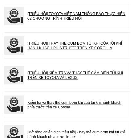
[TRIỆU HỒI] TOYOTA VIỆT NAM THÔNG BÁO THỰC HIỆN
02 CHƯƠNG TRÌNH TRIỆU HỒI
[TRIỆU HỒI] THAY THẾ CỤM BƠM TÚI KHÍ CỦA TÚI KHÍ
HÀNH KHÁCH PHÍA TRƯỚC TRÊN XE COROLLA
[TRIỆU HỒI] KIỂM TRA VÀ THAY THẾ CẢM BIẾN TÚI KHÍ
TRÊN XE TOYOTA VÀ LEXUS
Kiểm tra và thay thế cụm bơm khí của túi khí hành khách
phía trước trên xe Corolla
[Mở rộng chiến dịch triệu hồi] - hay thế cụm bơm khí túi khí
hành khách phía trước trên xe...