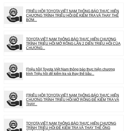
[TRIỆU HỒI] TOYOTA VIỆT NAM THÔNG BÁO THỰC HIỆN
CHƯƠNG TRÌNH TRIỆU HỒI ĐỂ KIỂM TRA VÀ THAY THẾ
BƠM...
TOYOTA VIỆT NAM THÔNG BÁO THỰC HIỆN CHƯƠNG
TRÌNH TRIỆU HỒI MỞ RỘNG LẦN 2 DIỆN TRIỆU HỒI CỦA
CHƯƠNG...
[Triệu hồi] Toyota Việt Nam thông báo thực hiện chương
trình Triệu hồi để kiểm tra và thay thế bầu...
[TRIỆU HỒI] TOYOTA VIỆT NAM THÔNG BÁO THỰC HIỆN
CHƯƠNG TRÌNH TRIỆU HỒI MỞ RỘNG ĐỂ KIỂM TRA VÀ
THAY...
TOYOTA VIỆT NAM THÔNG BÁO THỰC HIỆN CHƯƠNG
TRÌNH TRIỆU HỒI ĐỂ KIỂM TRA VÀ THAY THẾ ỐNG