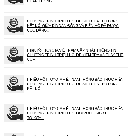
CHÂN KHÔNG...
CHƯƠNG TRÌNH TRIỆU HỒI ĐỂ SIẾT CHẶT BU LÔNG
KẾT NỐI GIỮA ĐĨA DẪN ĐỘNG VÀ BIẾN MÔ ĐÃ ĐƯỢC
CỤC ĐĂNG...
[Triệu hồi] TOYOTA VIỆT NAM CẬP NHẬT THÔNG TIN
CHƯƠNG TRÌNH TRIỆU HỒI ĐỂ KIỂM TRA VÀ THAY THẾ
CỤM...
[TRIỆU HỒI] TOYOTA VIỆT NAM THÔNG BÁO THỰC HIỆN
CHƯƠNG TRÌNH TRIỆU HỒI ĐỂ SIẾT CHẶT BU LÔNG
KẾT NỐI...
[TRIỆU HỒI] TOYOTA VIỆT NAM THÔNG BÁO THỰC HIỆN
CHƯƠNG TRÌNH TRIỆU HỒI ĐỐI VỚI DÒNG XE
TOYOTA...