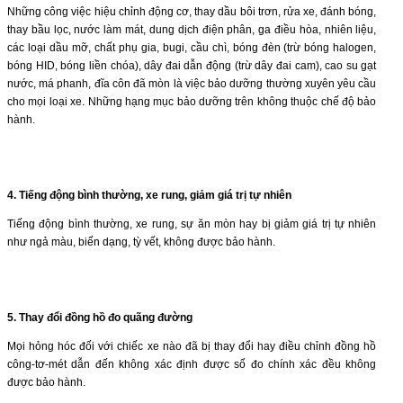
Những công việc hiệu chỉnh động cơ, thay dầu bôi trơn, rửa xe, đánh bóng,
thay bầu lọc, nước làm mát, dung dịch điện phân, ga điều hòa, nhiên liệu,
các loại dầu mỡ, chất phụ gia, bugi, cầu chì, bóng đèn (trừ bóng halogen,
bóng HID, bóng liền chóa), dây đai dẫn động (trừ dây đai cam), cao su gạt
nước, má phanh, đĩa côn đã mòn là việc bảo dưỡng thường xuyên yêu cầu
cho mọi loại xe. Những hạng mục bảo dưỡng trên không thuộc chế độ bảo
hành.
4.
Tiếng động bình thường, xe rung, giảm giá trị tự nhiên
Tiếng động bình thường, xe rung, sự ăn mòn hay bị giảm giá trị tự nhiên
như ngả màu, biến dạng, tỳ vết, không được bảo hành.
5.
Thay đổi đồng hồ đo quãng đường
Mọi hỏng hóc đối với chiếc xe nào đã bị thay đổi hay điều chỉnh đồng hồ
công-tơ-mét dẫn đến không xác định được số đo chính xác đều không
được bảo hành.