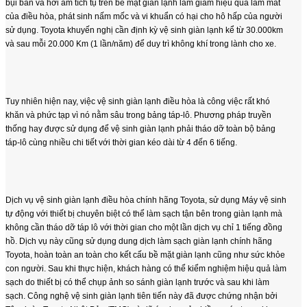
bụi bẩn và hơi ẩm tích tụ trên bề mặt giàn lạnh làm giảm hiệu quả làm mát
của điều hòa, phát sinh nấm mốc và vi khuẩn có hại cho hô hấp của người
sử dụng. Toyota khuyến nghị cần định kỳ vệ sinh giàn lạnh kể từ 30.000km
và sau mỗi 20.000 Km (1 lần/năm) để duy trì không khí trong lành cho xe.
Tuy nhiên hiện nay, việc vệ sinh giàn lạnh điều hòa là công việc rất khó
khăn và phức tạp vì nó nằm sâu trong bảng táp-lô. Phương pháp truyền
thống hay được sử dụng để vệ sinh giàn lạnh phải tháo dỡ toàn bộ bảng
táp-lô cùng nhiều chi tiết với thời gian kéo dài từ 4 đến 6 tiếng.
Dịch vụ vệ sinh giàn lạnh điều hòa chính hãng Toyota, sử dụng Máy vệ sinh
tự động với thiết bị chuyên biệt có thể làm sạch tận bên trong giàn lạnh mà
không cần tháo dỡ táp lô với thời gian cho một lần dịch vụ chỉ 1 tiếng đồng
hồ. Dịch vụ này cũng sử dụng dung dịch làm sạch giàn lạnh chính hãng
Toyota, hoàn toàn an toàn cho kết cấu bề mặt giàn lạnh cũng như sức khỏe
con người. Sau khi thực hiện, khách hàng có thể kiểm nghiệm hiệu quả làm
sạch do thiết bị có thể chụp ảnh so sánh giàn lạnh trước và sau khi làm
sạch. Công nghệ vệ sinh giàn lạnh tiên tiến này đã được chứng nhận bởi