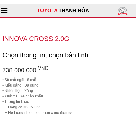
TOYOTA
THANH HÓA
Tìm kiếm
INNOVA CROSS 2.0G
Giới thiệu đại lý
Chọn thông tin, chọn bản lĩnh
Sản phẩm
VND
738.000.000
Dịch vụ
• Số chỗ ngồi : 8 chỗ
• Kiểu dáng : Đa dụng
• Nhiên liệu : Xăng
Tư vấn
• Xuất xứ : Xe nhập khẩu
• Thông tin khác:
+ Động cơ M20A-FKS
+ Hệ thống nhiên liệu phun xăng điện tử