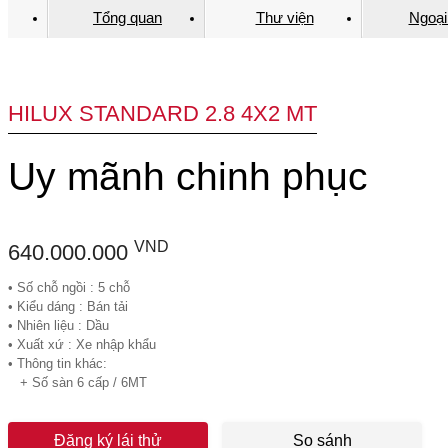
Tổng quan
Thư viện
Ngoại
HILUX STANDARD 2.8 4X2 MT
Uy mãnh chinh phục
VND
640.000.000
• Số chỗ ngồi : 5 chỗ
• Kiểu dáng : Bán tải
• Nhiên liệu : Dầu
• Xuất xứ : Xe nhập khẩu
• Thông tin khác:
+ Số sàn 6 cấp / 6MT
Đăng ký lái thử
So sánh