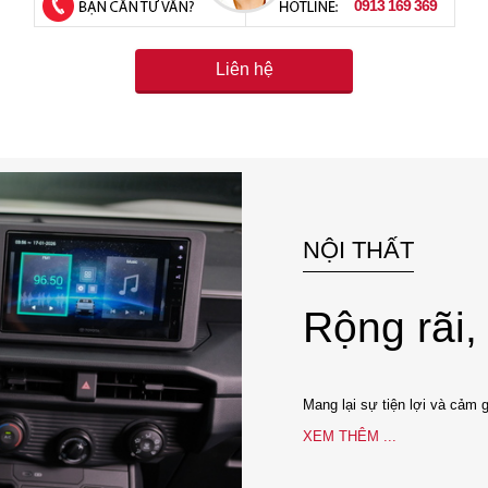
0913 169 369
(Hotline)
Liên hệ
NỘI THẤT
Rộng rãi, 
Mang lại sự tiện lợi và cảm 
XEM THÊM ...