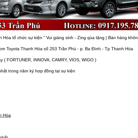
óa tổ chức sự kiện " Vui giáng sinh - Zing qùa tặng | Bán hàng không
oom Toyota Thanh Hóa số 253 Trần Phú - p. Ba Đình - Tp Thanh Hóa
n nay ( FORTUNER, INNOVA, CAMRY, VIOS, WIGO )
hất trong năm ký hợp đồng tại sự kiện
nh Hóa
nhất