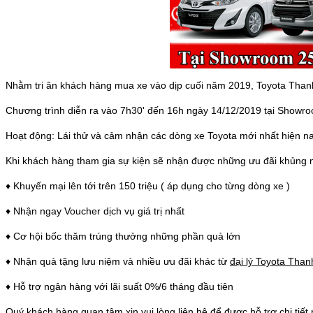
Nhằm tri ân khách hàng mua xe vào dịp cuối năm 2019, Toyota Thanh H
Chương trình diễn ra vào 7h30' đến 16h ngày 14/12/2019 tại Showr
Hoạt động: Lái thử và cảm nhận các dòng xe Toyota mới nhất hiệ
Khi khách hàng tham gia sự kiện sẽ nhận được những ưu đãi khủng n
♦ Khuyến mại lên tới trên 150 triệu ( áp dụng cho từng dòng xe )
♦ Nhận ngay Voucher dịch vụ giá trị nhất
♦ Cơ hội bốc thăm trúng thưởng những phần quà lớn
♦ Nhận quà tặng lưu niệm và nhiều ưu đãi khác từ
đại lý Toyota Tha
♦ Hỗ trợ ngân hàng với lãi suất 0%/6 tháng đầu tiên
Quý khách hàng quan tâm xin vui lòng liên hệ để được hỗ trợ chi tiết 