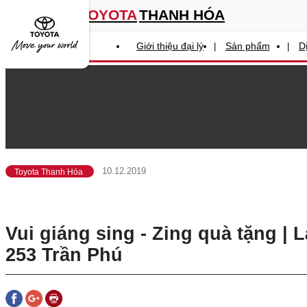
0913 169 369
TOYOTA
THANH HÓA
(Hotline)
Liên hệ
Giới thiệu đại lý
Sản phẩm
D
10.12.2019
Toyota Thanh Hóa
Vui giáng sing - Zing quà tặng |
253 Trần Phú