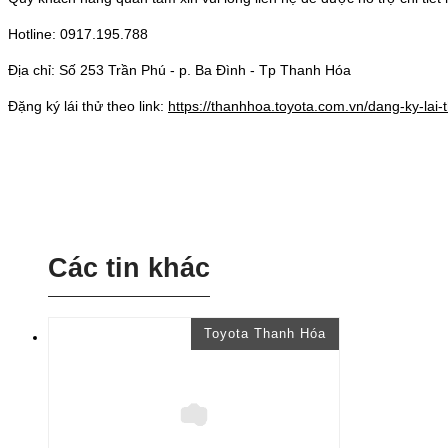
Hotline: 0917.195.788
Địa chỉ: Số 253 Trần Phú - p. Ba Đình - Tp Thanh Hóa
Đặng ký lái thử theo link:
https://thanhhoa.toyota.com.vn/dang-ky-lai-
Các tin khác
Toyota Thanh Hóa