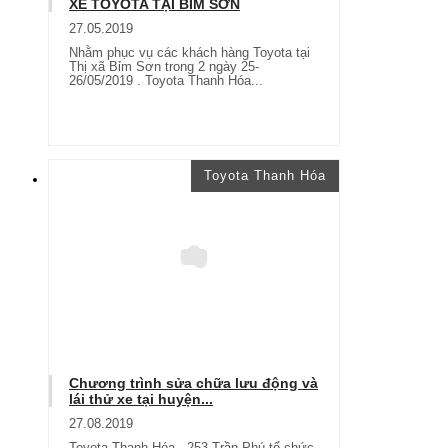
XE TOYOTA TẠI BỈM SƠN
27.05.2019
Nhằm phục vụ các khách hàng Toyota tại
Thị xã Bỉm Sơn trong 2 ngày 25-
26/05/2019 . Toyota Thanh Hóa...
Toyota Thanh Hóa
Chương trình sửa chữa lưu động và
lái thử xe tại huyện...
27.08.2019
Toyota Thanh Hóa - 253 Trần Phú tổ chức