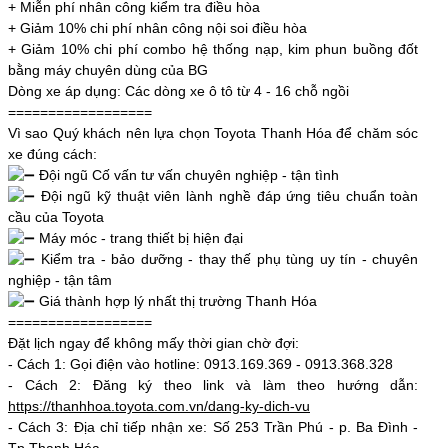
+ Miễn phí nhân công kiểm tra điều hòa
+ Giảm 10% chi phí nhân công nội soi điều hòa
+ Giảm 10% chi phí combo hệ thống nạp, kim phun buồng đốt
bằng máy chuyên dùng của BG
Dòng xe áp dụng: Các dòng xe ô tô từ 4 - 16 chỗ ngồi
==================
Vì sao Quý khách nên lựa chọn Toyota Thanh Hóa để chăm sóc
xe đúng cách:
Đội ngũ Cố vấn tư vấn chuyên nghiệp - tận tình
Đội ngũ kỹ thuật viên lành nghề đáp ứng tiêu chuẩn toàn
cầu của Toyota
Máy móc - trang thiết bị hiện đại
Kiểm tra - bảo dưỡng - thay thế phụ tùng uy tín - chuyên
nghiệp - tận tâm
Giá thành hợp lý nhất thị trường Thanh Hóa
==================
Đặt lịch ngay để không mấy thời gian chờ đợi:
- Cách 1: Gọi điện vào hotline: 0913.169.369 - 0913.368.328
- Cách 2: Đăng ký theo link và làm theo hướng dẫn:
https://thanhhoa.toyota.com.vn/dang-ky-dich-vu
- Cách 3: Địa chỉ tiếp nhận xe: Số 253 Trần Phú - p. Ba Đình -
Tp Thanh Hóa