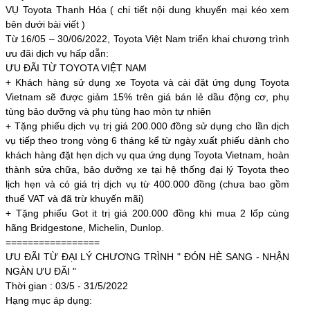
VỤ Toyota Thanh Hóa ( chi tiết nội dung khuyến mại kéo xem
bên dưới bài viết )
Từ 16/05 – 30/06/2022, Toyota Việt Nam triển khai chương trình
ưu đãi dịch vụ hấp dẫn:
ƯU ĐÃI TỪ TOYOTA VIỆT NAM
+ Khách hàng sử dụng xe Toyota và cài đặt ứng dụng Toyota
Vietnam sẽ được giảm 15% trên giá bán lẻ dầu động cơ, phụ
tùng bảo dưỡng và phụ tùng hao mòn tự nhiên
+ Tặng phiếu dịch vụ trị giá 200.000 đồng sử dụng cho lần dịch
vụ tiếp theo trong vòng 6 tháng kể từ ngày xuất phiếu dành cho
khách hàng đặt hẹn dịch vụ qua ứng dụng Toyota Vietnam, hoàn
thành sửa chữa, bảo dưỡng xe tại hệ thống đại lý Toyota theo
lịch hẹn và có giá trị dịch vụ từ 400.000 đồng (chưa bao gồm
thuế VAT và đã trừ khuyến mãi)
+ Tặng phiếu Got it trị giá 200.000 đồng khi mua 2 lốp cùng
hãng Bridgestone, Michelin, Dunlop.
=================
ƯU ĐÃI TỪ ĐẠI LÝ CHƯƠNG TRÌNH " ĐÓN HÈ SANG - NHẬN
NGÀN ƯU ĐÃI "
Thời gian : 03/5 - 31/5/2022
Hạng mục áp dụng: