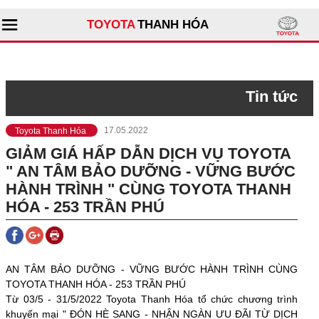
TOYOTA
THANH HÓA
Tìm kiếm
Tin tức
Giới thiệu đại lý
Toyota Thanh Hóa
17.05.2022
GIẢM GIÁ HẤP DẪN DỊCH VỤ TOYOTA
Sản phẩm
" AN TÂM BẢO DƯỠNG - VỮNG BƯỚC
Dịch vụ
HÀNH TRÌNH " CÙNG TOYOTA THANH
HÓA - 253 TRẦN PHÚ
Tư vấn
AN TÂM BẢO DƯỠNG - VỮNG BƯỚC HÀNH TRÌNH CÙNG
TOYOTA THANH HÓA - 253 TRẦN PHÚ
Từ 03/5 - 31/5/2022 Toyota Thanh Hóa tổ chức chương trình
khuyến mại " ĐÓN HÈ SANG - NHẬN NGÀN ƯU ĐÃI TỪ DỊCH