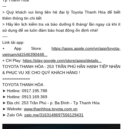
—
> Quý khách vui lòng liên hệ đại lý Toyota Thanh Hóa để biết
thêm thông tin chi tiết
> Hãy lên lịch kiểm tra và bảo dưỡng 6 tháng/ lần ngay cả khi ít
sử dụng để xe luôn đảm bảo hoạt động ổn định nhé!
—-
Link tải app:
+ App Store:
https://apps.apple.com/vn/app/toyota-
vietnam/id1546390448...
+ CH Play:
https://play.google.com/store/apps/details...
TOYOTA THANH HÓA - 253 TRẦN PHÚ HÂN HẠNH TIẾP NHẬN
& PHỤC VỤ XE CHO QUÝ KHÁCH HÀNG !
============
TOYOTA THANH HÓA
➤ Hotline: 0917.195.788
➤ Hotline: 0913.169.369
➤ Địa chỉ: 253 Trần Phú - p. Ba Đình - Tp Thanh Hóa
➤ Website:
www.thanhhoa.toyota.com.vn
➤ Zalo OA:
zalo.me/3163148697556129431