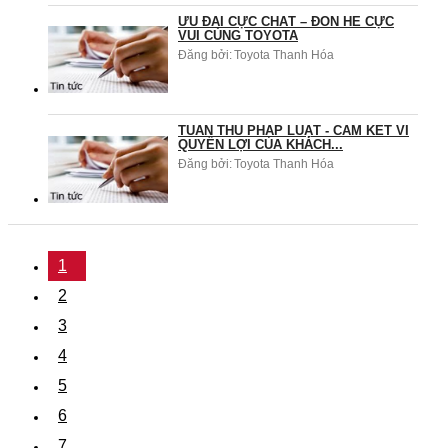
ƯU ĐÃI CỰC CHẤT – ĐÓN HÈ CỰC
VUI CÙNG TOYOTA
Đăng bởi:
Toyota Thanh Hóa
TUÂN THỦ PHÁP LUẬT - CAM KẾT VÌ
QUYỀN LỢI CỦA KHÁCH...
Đăng bởi:
Toyota Thanh Hóa
1
2
3
4
5
6
7