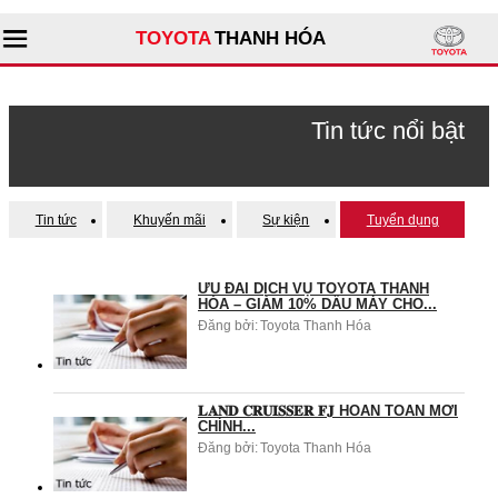
TOYOTA
THANH HÓA
Tìm kiếm
Tin tức nổi bật
Giới thiệu đại lý
Tin tức
Khuyến mãi
Sự kiện
Tuyển dụng
Sản phẩm
ƯU ĐÃI DỊCH VỤ TOYOTA THANH
Dịch vụ
HÓA – GIẢM 10% DẦU MÁY CHO...
Đăng bởi:
Toyota Thanh Hóa
Tư vấn
𝐋𝐀𝐍𝐃 𝐂𝐑𝐔𝐈𝐒𝐒𝐄𝐑 𝐅𝐉 HOÀN TOÀN MỚI
CHÍNH...
Đăng bởi:
Toyota Thanh Hóa