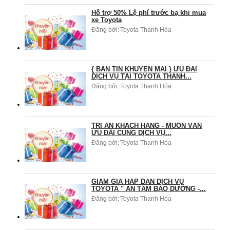
Hỗ trợ 50% Lệ phí trước bạ khi mua
xe Toyota
Đăng bởi:
Toyota Thanh Hóa
{ BẢN TIN KHUYẾN MẠI } ƯU ĐÃI
DỊCH VỤ TẠI TOYOTA THANH...
Đăng bởi:
Toyota Thanh Hóa
TRI ÂN KHÁCH HÀNG - MUÔN VÀN
ƯU ĐÃI CÙNG DỊCH VỤ...
Đăng bởi:
Toyota Thanh Hóa
GIẢM GIÁ HẤP DẪN DỊCH VỤ
TOYOTA " AN TÂM BẢO DƯỠNG -...
Đăng bởi:
Toyota Thanh Hóa