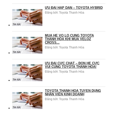
ƯU ĐÃI HẤP DẪN – TOYOTA HYBRID
Đăng bởi:
Toyota Thanh Hóa
MÙA HÈ VÔ LO CÙNG TOYOTA
THANH HÓA KHI MUA VELOZ
CROSS...
Đăng bởi:
Toyota Thanh Hóa
ƯU ĐÃI CỰC CHẤT – ĐÓN HÈ CỰC
VUI CÙNG TOYOTA THANH HÓA!
Đăng bởi:
Toyota Thanh Hóa
TOYOTA THANH HÓA TUYỂN DỤNG
NHÂN VIÊN KINH DOANH
Đăng bởi:
Toyota Thanh Hóa