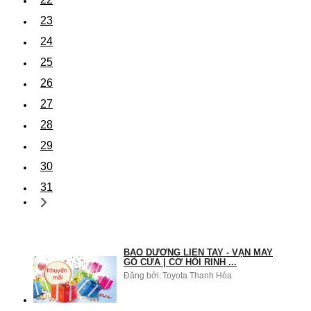
23
24
25
26
27
28
29
30
31
BẢO DƯỠNG LIỀN TAY - VẬN MAY
GÕ CỬA | CƠ HỘI RINH ...
Đăng bởi:
Toyota Thanh Hóa