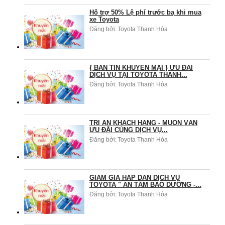
Hỗ trợ 50% Lệ phí trước bạ khi mua
xe Toyota
Đăng bởi:
Toyota Thanh Hóa
{ BẢN TIN KHUYẾN MẠI } ƯU ĐÃI
DỊCH VỤ TẠI TOYOTA THANH...
Đăng bởi:
Toyota Thanh Hóa
TRI ÂN KHÁCH HÀNG - MUÔN VÀN
ƯU ĐÃI CÙNG DỊCH VỤ...
Đăng bởi:
Toyota Thanh Hóa
GIẢM GIÁ HẤP DẪN DỊCH VỤ
TOYOTA " AN TÂM BẢO DƯỠNG -...
Đăng bởi:
Toyota Thanh Hóa