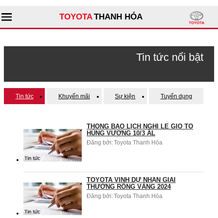
TOYOTA
THANH HÓA
Tìm kiếm
Tin tức nổi bật
Giới thiệu đại lý
Tin tức
Khuyến mãi
Sự kiện
Tuyển dụng
Sản phẩm
THÔNG BÁO LỊCH NGHỈ LỄ GIỖ TỔ
Dịch vụ
HÙNG VƯƠNG 10/3 ÂL
Đăng bởi:
Toyota Thanh Hóa
Tư vấn
TOYOTA VINH DỰ NHẬN GIẢI
THƯỞNG RỒNG VÀNG 2024
Đăng bởi:
Toyota Thanh Hóa