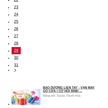
23
24
25
26
27
28
29
30
31
BẢO DƯỠNG LIỀN TAY - VẬN MAY
GÕ CỬA | CƠ HỘI RINH ...
Đăng bởi:
Toyota Thanh Hóa