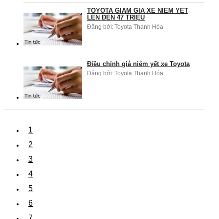
TOYOTA GIẢM GIÁ XE NIÊM YẾT
LÊN ĐẾN 47 TRIỆU
Đăng bởi:
Toyota Thanh Hóa
Điều chỉnh giá niêm yết xe Toyota
Đăng bởi:
Toyota Thanh Hóa
1
2
3
4
5
6
7