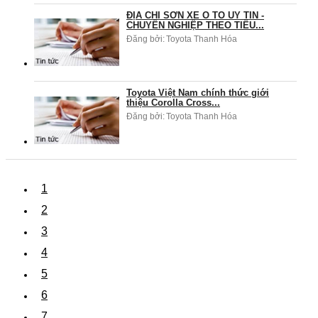
ĐỊA CHỈ SƠN XE Ô TÔ UY TÍN -
CHUYÊN NGHIỆP THEO TIÊU...
Đăng bởi:
Toyota Thanh Hóa
Toyota Việt Nam chính thức giới
thiệu Corolla Cross...
Đăng bởi:
Toyota Thanh Hóa
1
2
3
4
5
6
7