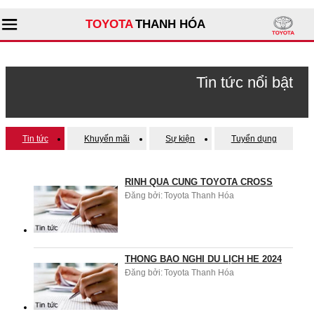
TOYOTA
THANH HÓA
Tìm kiếm
Tin tức nổi bật
Giới thiệu đại lý
Tin tức
Khuyến mãi
Sự kiện
Tuyển dụng
Sản phẩm
RINH QUÀ CÙNG TOYOTA CROSS
Dịch vụ
Đăng bởi:
Toyota Thanh Hóa
Tư vấn
THÔNG BÁO NGHỈ DU LỊCH HÈ 2024
Đăng bởi:
Toyota Thanh Hóa