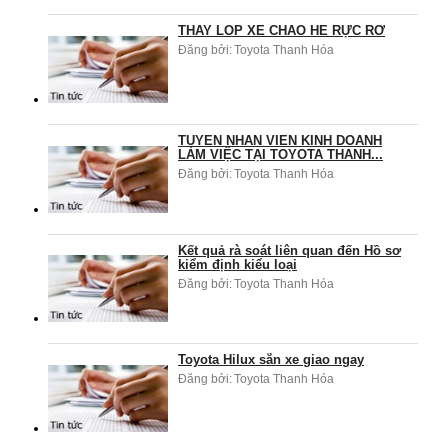
THAY LỐP XE CHÀO HÈ RỰC RỠ
Đăng bởi:
Toyota Thanh Hóa
TUYỂN NHÂN VIÊN KINH DOANH
LÀM VIỆC TẠI TOYOTA THANH...
Đăng bởi:
Toyota Thanh Hóa
Kết quả rà soát liên quan đến Hồ sơ
kiểm định kiểu loại
Đăng bởi:
Toyota Thanh Hóa
Toyota Hilux sẵn xe giao ngay
Đăng bởi:
Toyota Thanh Hóa