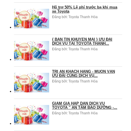
Hỗ trợ 50% Lệ phí trước bạ khi mua
xe Toyota
Đăng bởi:
Toyota Thanh Hóa
{ BẢN TIN KHUYẾN MẠI } ƯU ĐÃI
DỊCH VỤ TẠI TOYOTA THANH...
Đăng bởi:
Toyota Thanh Hóa
TRI ÂN KHÁCH HÀNG - MUÔN VÀN
ƯU ĐÃI CÙNG DỊCH VỤ...
Đăng bởi:
Toyota Thanh Hóa
GIẢM GIÁ HẤP DẪN DỊCH VỤ
TOYOTA " AN TÂM BẢO DƯỠNG -...
Đăng bởi:
Toyota Thanh Hóa