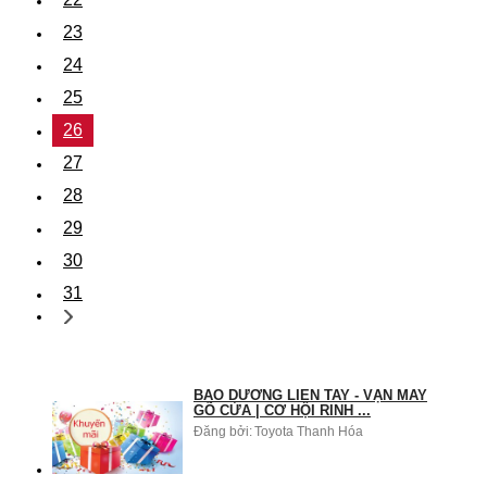
23
24
25
26
27
28
29
30
31
BẢO DƯỠNG LIỀN TAY - VẬN MAY
GÕ CỬA | CƠ HỘI RINH ...
Đăng bởi:
Toyota Thanh Hóa