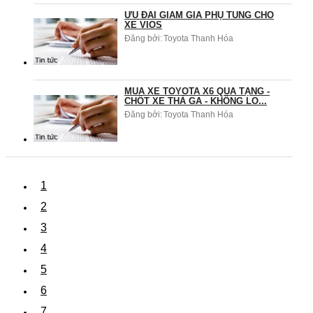
ƯU ĐÃI GIẢM GIÁ PHỤ TÙNG CHO
XE VIOS
Đăng bởi:
Toyota Thanh Hóa
MUA XE TOYOTA X6 QUÀ TẶNG -
CHỐT XE THẢ GA - KHÔNG LO...
Đăng bởi:
Toyota Thanh Hóa
1
2
3
4
5
6
7