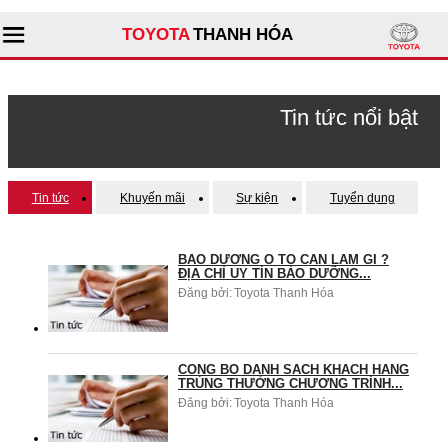
TOYOTA
THANH HÓA
Tìm kiếm
Tin tức nổi bật
Giới thiệu đại lý
Tin tức
Khuyến mãi
Sự kiện
Tuyển dụng
Sản phẩm
BÃO DƯỠNG Ô TÔ CẦN LÀM GÌ ?
Dịch vụ
ĐỊA CHỈ UY TÍN BẢO DƯỠNG...
Đăng bởi:
Toyota Thanh Hóa
Tư vấn
CÔNG BỐ DANH SÁCH KHÁCH HÀNG
TRÚNG THƯỞNG CHƯƠNG TRÌNH...
Đăng bởi:
Toyota Thanh Hóa