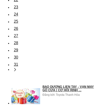
23
24
25
26
27
28
29
30
31
BẢO DƯỠNG LIỀN TAY - VẬN MAY
GÕ CỬA | CƠ HỘI RINH ...
Đăng bởi:
Toyota Thanh Hóa