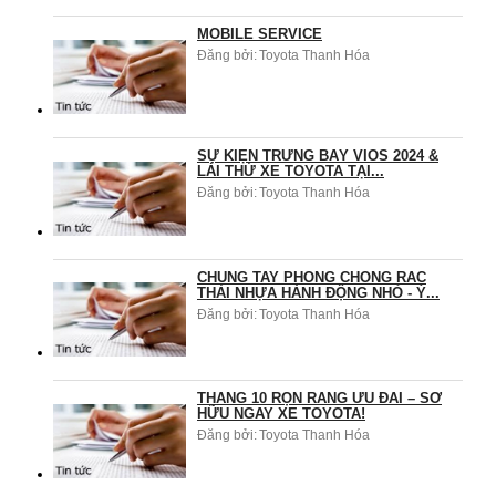
MOBILE SERVICE
Đăng bởi:
Toyota Thanh Hóa
SỰ KIỆN TRƯNG BÀY VIOS 2024 &
LÁI THỬ XE TOYOTA TẠI...
Đăng bởi:
Toyota Thanh Hóa
CHUNG TAY PHÒNG CHỐNG RÁC
THẢI NHỰA HÀNH ĐỘNG NHỎ - Ý...
Đăng bởi:
Toyota Thanh Hóa
THÁNG 10 RỘN RÀNG ƯU ĐÃI – SỞ
HỮU NGAY XE TOYOTA!
Đăng bởi:
Toyota Thanh Hóa