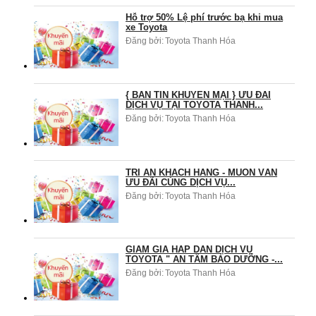
Hỗ trợ 50% Lệ phí trước bạ khi mua
xe Toyota
Đăng bởi:
Toyota Thanh Hóa
{ BẢN TIN KHUYẾN MẠI } ƯU ĐÃI
DỊCH VỤ TẠI TOYOTA THANH...
Đăng bởi:
Toyota Thanh Hóa
TRI ÂN KHÁCH HÀNG - MUÔN VÀN
ƯU ĐÃI CÙNG DỊCH VỤ...
Đăng bởi:
Toyota Thanh Hóa
GIẢM GIÁ HẤP DẪN DỊCH VỤ
TOYOTA " AN TÂM BẢO DƯỠNG -...
Đăng bởi:
Toyota Thanh Hóa