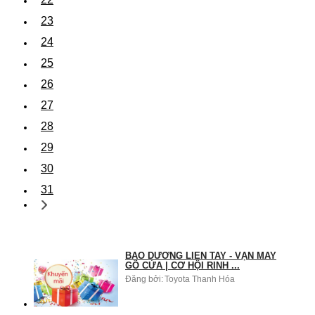
23
24
25
26
27
28
29
30
31
BẢO DƯỠNG LIỀN TAY - VẬN MAY
GÕ CỬA | CƠ HỘI RINH ...
Đăng bởi:
Toyota Thanh Hóa