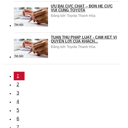
ƯU ĐÃI CỰC CHẤT – ĐÓN HÈ CỰC
VUI CÙNG TOYOTA
Đăng bởi:
Toyota Thanh Hóa
TUÂN THỦ PHÁP LUẬT - CAM KẾT VÌ
QUYỀN LỢI CỦA KHÁCH...
Đăng bởi:
Toyota Thanh Hóa
1
2
3
4
5
6
7