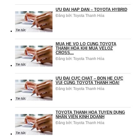
ƯU ĐÃI HẤP DẪN – TOYOTA HYBRID
Đăng bởi:
Toyota Thanh Hóa
MÙA HÈ VÔ LO CÙNG TOYOTA
THANH HÓA KHI MUA VELOZ
CROSS...
Đăng bởi:
Toyota Thanh Hóa
ƯU ĐÃI CỰC CHẤT – ĐÓN HÈ CỰC
VUI CÙNG TOYOTA THANH HÓA!
Đăng bởi:
Toyota Thanh Hóa
TOYOTA THANH HÓA TUYỂN DỤNG
NHÂN VIÊN KINH DOANH
Đăng bởi:
Toyota Thanh Hóa