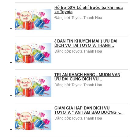
Hỗ trợ 50% Lệ phí trước bạ khi mua
xe Toyota
Đăng bởi:
Toyota Thanh Hóa
{ BẢN TIN KHUYẾN MẠI } ƯU ĐÃI
DỊCH VỤ TẠI TOYOTA THANH...
Đăng bởi:
Toyota Thanh Hóa
TRI ÂN KHÁCH HÀNG - MUÔN VÀN
ƯU ĐÃI CÙNG DỊCH VỤ...
Đăng bởi:
Toyota Thanh Hóa
GIẢM GIÁ HẤP DẪN DỊCH VỤ
TOYOTA " AN TÂM BẢO DƯỠNG -...
Đăng bởi:
Toyota Thanh Hóa