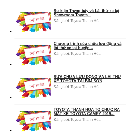
Sự kiện Trưng bày và Lái thử xe tại
Showroom Toyota...
Đăng bởi:
Toyota Thanh Hóa
Chương trình sửa chữa lưu động và
lái thử xe tại huyện...
Đăng bởi:
Toyota Thanh Hóa
SỬA CHỮA LƯU ĐỘNG VÀ LÁI THỬ
XE TOYOTA TẠI BỈM SƠN
Đăng bởi:
Toyota Thanh Hóa
TOYOTA THANH HÓA TỔ CHỨC RA
MẮT XE TOYOTA CAMRY 2019...
Đăng bởi:
Toyota Thanh Hóa