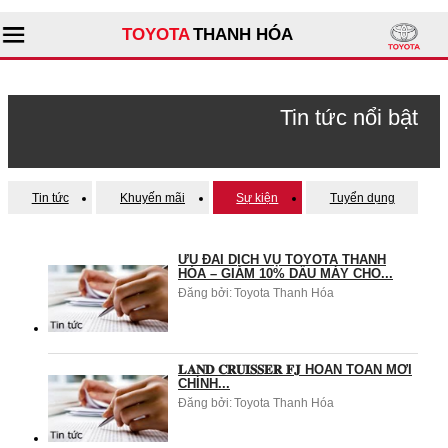
TOYOTA
THANH HÓA
Tìm kiếm
Tin tức nổi bật
Giới thiệu đại lý
Tin tức
Khuyến mãi
Sự kiện
Tuyển dụng
Sản phẩm
ƯU ĐÃI DỊCH VỤ TOYOTA THANH
Dịch vụ
HÓA – GIẢM 10% DẦU MÁY CHO...
Đăng bởi:
Toyota Thanh Hóa
Tư vấn
𝐋𝐀𝐍𝐃 𝐂𝐑𝐔𝐈𝐒𝐒𝐄𝐑 𝐅𝐉 HOÀN TOÀN MỚI
CHÍNH...
Đăng bởi:
Toyota Thanh Hóa